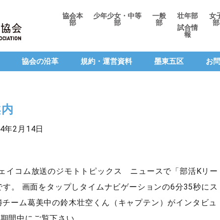
協会本
少年少女・中等
一般
壮年部
女
部
部
部
部
試合情
報
協会の沿革
規約・運営資料
墨東五区
お
案内
HOME
24年2月14日
お知らせ
ジェイコム放送のジモトトピックス ニュースで「部活Kリー
協会の沿革
です。 画面をタップしタイムナビゲーションの6分35秒にス
勝チーム葛美中の鈴木壮空くん（キャプテン）がインタビュ
規約・運営資料
、期間中にご覧下さい。