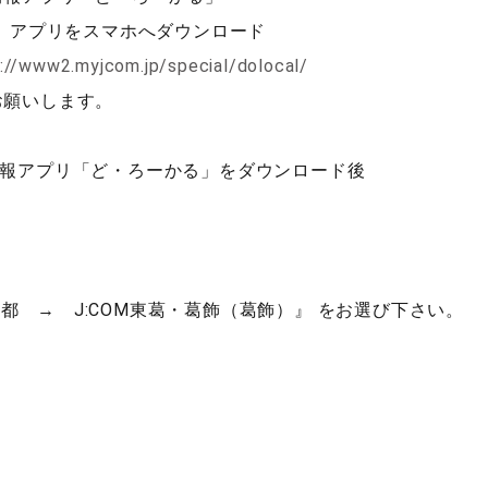
女子部
る」アプリをスマホへダウンロード
://www2.myjcom.jp/special/dolocal/
フットサル部
お願いします。
事業部
情報アプリ「ど・ろーかる」をダウンロード後
墨東五区
都 → J:COM東葛・葛飾（葛飾）』 をお選び下さい。