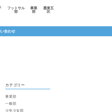
子
フットサル
事業
墨東五
部
部
区
問い合わせ
カテゴリー
事業部
一般部
少年少女部