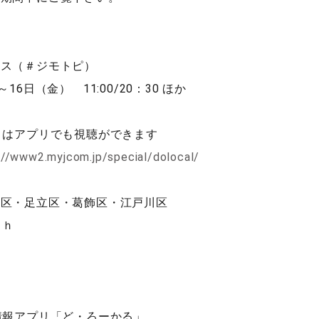
墨東五区
お問い合わせ
クス（＃ジモトピ）
6日（金） 11:00/20：30 ほか
協会本部
）はアプリでも視聴ができます
://www2.myjcom.jp/special/dolocal/
少年少女・中等部
一般部
田区・足立区・葛飾区・江戸川区
ｃｈ
壮年部
試合情報
情報アプリ「ど・ろーかる」