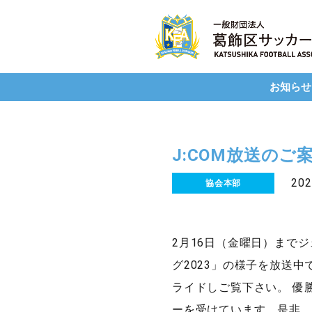
お知らせ
J:COM放送のご
20
協会本部
2月16日（金曜日）まで
グ2023」の様子を放送中
ライドしご覧下さい。 優
ーを受けています。是非