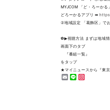
MYJCOM 「ど・ろーか
どろーかるアプリ ➡
https
②地域設定 「葛飾区」で
⚽▶視聴方法 まずは地域
画面下のタブ
『番組一覧』
をタップ
★マイニュースから『東京
Email
Line
Instagram