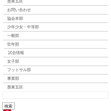
墨東五区
お問い合わせ
協会本部
少年少女・中等部
一般部
壮年部
試合情報
女子部
フットサル部
事業部
墨東五区
検
索: