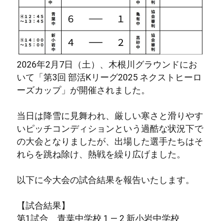
協会本部
少年少女・中等部
2026年2月7日（土）、木根川グラウンドにお
一般部
いて「第3回 部活Kリーグ2025 ネクストヒーロ
ーズカップ」が開催されました。
壮年部
当日は降雪に見舞われ、厳しい寒さと滑りやす
試合情報
いピッチコンディションという過酷な状況下で
の大会となりましたが、出場した選手たちはそ
女子部
れらを跳ね除け、熱戦を繰り広げました。
フットサル部
以下に今大会の試合結果を報告いたします。
【試合結果】
事業部
第1試合 青葉中学校 1 — 2 新小岩中学校