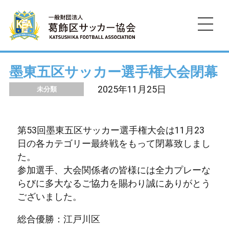
HOME
墨東五区サッカー選手権大会閉幕
2025年11月25日
未分類
お知らせ
協会の沿革
第53回墨東五区サッカー選手権大会は11月23
日の各カテゴリー最終戦をもって閉幕致しまし
規約・運営資料
た。
参加選手、大会関係者の皆様には全力プレーな
墨東五区
らびに多大なるご協力を賜わり誠にありがとう
ございました。
お問い合わせ
総合優勝：江戸川区