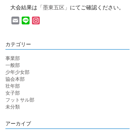
大会結果は
「墨東五区」
にてご確認ください。
協会本部
Email
Line
Instagram
少年少女・中等部
一般部
カテゴリー
事業部
壮年部
一般部
少年少女部
試合情報
協会本部
壮年部
女子部
女子部
フットサル部
未分類
フットサル部
アーカイブ
事業部