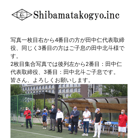
協会本部
少年少女・中等部
写真一枚目右から4番目の方が田中仁代表取締
一般部
役、同じく3番目の方はご子息の田中北斗様で
す。
壮年部
2枚目集合写真では後列左から2番目：田中仁
代表取締役、3番目：田中北斗ご子息です。
試合情報
皆さん、よろしくお願いします。
女子部
フットサル部
事業部